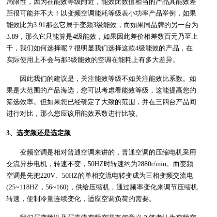
局限性，因为在能效等级附近，能效比数值相当的产品其能效差
距很可能并不大！以变频空调能耗等级表小功率产品举例，如果
能效比为3.91那么它属于变频3级能效，而如果同品牌的另一台为
3.89，那么它只能算是4级能效，如果因此差价相差数百元乃至上
千，我们如何选择呢？很明显我们选择这款4级能效的产品，在
实际使用上不会与那3级能效的空调在能耗上有多大差异。
因此我们的建议是，关注能效等级不如关注能效比系数。如
果是大范围的产品海选，您可以考虑看能效等级，这能提高您的
筛选效率。但如果您已经确定了大致的范围，并在三四台产品间
进行对比，那么您应该用能效系数进行比较。
3、选变频还是选定频
变频空调是相对普通空调来讲的，普通空调的压缩电机采用
交流异步电机，转速不变，50HZ时转速约为2880r/min。而变频
空调是先把220V、50HZ的单相交流电转变成为三相变频交流电
(25~118HZ，56~160)，供给压缩机，通过频率变化来调节压缩机
转速，使制冷量连续变化，适应空调负荷的需要。