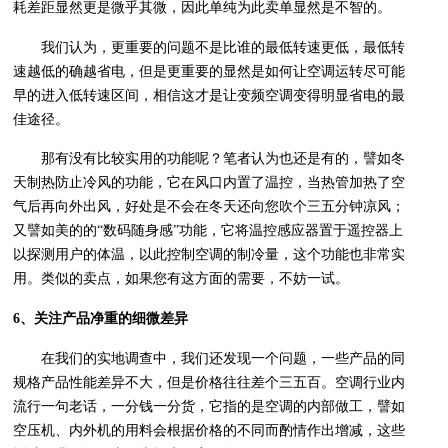
耗差距显然更是微乎其微，因此单纯为此卖单显然是不智的。
我们认为，更重要的问题不是比谁的最低转速更低，最低转
速越低的确越省电，但是更重要的显然是如何让空调运转尽可能
早的进入低转速区间，相信这才是让变频空调变得明显省电的最
佳途径。
那有没有比较实用的功能呢？笔者认为也还是有的，譬如冬
天制热防止冷风的功能，它在风口内置了温控，当热管加热了空
气后再向外出风，好处是不会在冬天还向您吹个三五分钟凉风；
又譬如美的的“数码随身感”功能，它将温控感应器置于遥控器上
以探测用户的体温，以此控制空调的制冷量，这个功能也非常实
用。类似的卖点，如果您有这方面的需要，不妨一试。
6、关注产品净重的细微差异
在我们的实地调查中，我们还发现一个问题，一些产品的同
规格产品性能差异不大，但是价格往往差个三五百。空调行业内
流行一句老话，一分钱一分货，它指的是空调的内部做工，譬如
空压机、内外机的用料会根据价格的不同而酌情作出增减，这些