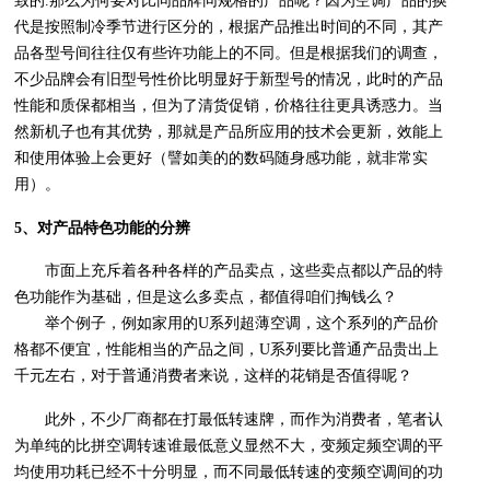
致的.
那么为何要对比同品牌同规格的产品呢？因为空调产品的换
代是按照制冷季节进行区分的，根据产品推出时间的不同，其产
品各型号间往往仅有些许功能上的不同。但是根据我们的调查，
不少品牌会有旧型号性价比明显好于新型号的情况，此时的产品
性能和质保都相当，但为了清货促销，价格往往更具诱惑力。当
然新机子也有其优势，那就是产品所应用的技术会更新，效能上
和使用体验上会更好（譬如美的的数码随身感功能，就非常实
用）。
5、对产品特色功能的分辨
市面上充斥着各种各样的产品卖点，这些卖点都以产品的特
色功能作为基础，但是这么多卖点，都值得咱们掏钱么？
举个例子，例如家用的U系列超薄空调，这个系列的产品价
格都不便宜，性能相当的产品之间，U系列要比普通产品贵出上
千元左右，对于普通消费者来说，这样的花销是否值得呢？
此外，不少厂商都在打最低转速牌，而作为消费者，笔者认
为单纯的比拼空调转速谁最低意义显然不大，变频定频空调的平
均使用功耗已经不十分明显，而不同最低转速的变频空调间的功