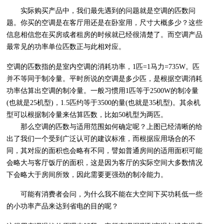
实际购买产品中，我们最先遇到的问题就是空调的匹数问
题。你买的空调是在客厅用还是在卧室用，尺寸大概多少？这些
信息相信您在买房或者租房的时候就已经很清楚了。而空调产品
最常见的功率单位匹数正与此相对应。
空调的匹数指的是室内空调的消耗功率，1匹=1马力=735W。匹
并不等同于制冷量。平时所说的空调是多少匹，是根据空调消耗
功率估算出空调的制冷量。一般习惯用1匹等于2500W的制冷量
(也就是25机型)，1.5匹约等于3500的量(也就是35机型)。其余机
型可以根据制冷量来估算匹数，比如50机型为两匹。
那么空调的匹数与适用范围如何确定呢？上图已经清晰的给
出了我们一个受到广泛认可的建议标准，而根据应用场合的不
同，其对应的面积也会略有不同，譬如普通房间的适用面积可能
会略大与客厅饭厅的面积，这是因为客厅的实际空间大多数情况
下会略大于房间所致，因此需要更强劲的制冷能力。
可能有消费者会问，为什么我不能在大空间下买功耗低一些
的小功率产品来达到省电的目的呢？