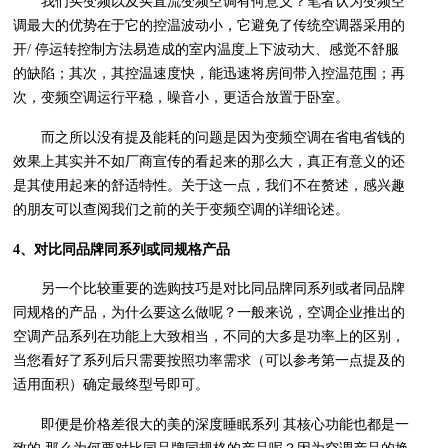
我们买变频以及买直流变频空调有何意义？笔者认为变频空
调最大的优势在于它的控温波动小，它避免了传统空调器采用的
开/ 停运转控制方法易造成的室内温度上下波动大、感觉不舒服
的缺陷；其次，其控温速度快，能迅速将房间带入控温范围；再
次，变频空调运行平稳，噪音小，更适合放置于卧室。
而之所以没有提及能耗的问题是因为变频空调在省电省钱的
效果上其实并不如厂商宣传的看起来的那么大，真正有意义的还
是其使用起来的舒适特性。关于这一点，我们不在赘述，感兴趣
的朋友可以查阅我们之前的关于变频空调的详细论述。
4、对比同品牌同系列或同规格产品
另一个比较重要的选购技巧是对比同品牌同系列或者同品牌
同规格的产品，为什么要这么做呢？一般来说，空调企业推出的
空调产品系列在功能上大致相当，不同的大多是功率上的区别，
当您看好了系列后只需要按照功率需求（可以参考第一点提及的
适用面积）确定最终型号即可。
即便是价格差很大的美的深度睡眠系列 其核心功能也都是一