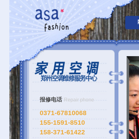
网站首页
新闻动
报修电话
Repair phone
0371-67810068
155-1591-8510
158-371-61422
郑州市主城区（金水区、二七
区、管城区、中原区、惠济区、
郑东新区、高新区）均设售后维
修网点