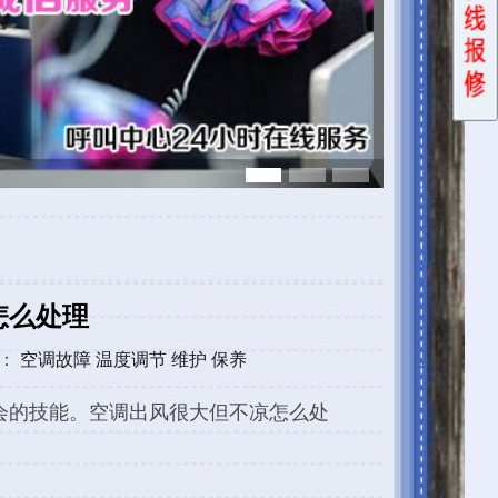
么处
风很大
大但
常震
和修
配。如