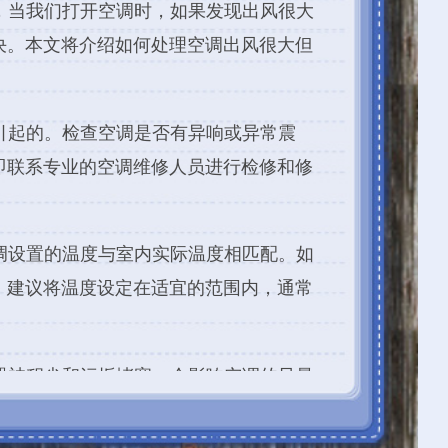
通常
的风量
。保
13007350号-1
塞，否
护。他
调是否
题仍
，提