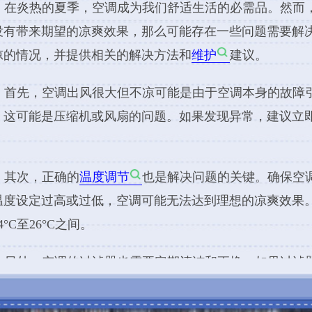
低，空调可能无法达到理想的凉爽效果。建议将温度设定在适宜的范围内，
滤器也需要定期清洁和更换。如果过滤器被积尘和污垢堵塞，会影响空调
每隔一至两个月清洁一次过滤器，如果过滤器已经很脏或损坏，应及时更换
可以提高空调的效能，保证出风质量和凉爽效果。
站长统计
豫ICP备
室外机的工作状态也是重要的一步。确保室外机的通风口没有被遮挡或堵
热，影响制冷效果。定期清理室外机周围的杂物，保持通风畅通。
方法仍无法解决问题，建议联系专业的空调维修服务提供商进行检修和维
技能，能够诊断和修复更复杂的
空调故障
。
风很大但不凉时，我们可以采取一些简单的措施来处理问题。首先检查空
合适的温度设定，定期清洁和更换过滤器，保持室外机的通风畅通。如果问
业的空调维修服务提供商的帮助。及时解决空调问题，确保舒适的室内环境
官方售后维修点）