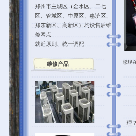
就近原则、统一调配
您现在的位置是：
主页
>
维修产品
2026-08-0
处理
空调
出风
理？这是大家想知道
在炎热的夏季，
却没有带来期望的凉
不凉的情况，并提供
首先，空调出风
动，这可能是压缩机
复。
其次，正确的
温