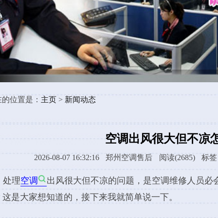
新闻动态
空调出风很大但不凉怎么处理
7 16:32:16
郑州空调售后
阅读(2685)
标签：
空调故障
温度调节
维护
保养
很大但不凉的问题，是空调维修人员必会的技能。空调出风很大但不凉怎
的，接下来我就简单说一下。
空调成为我们舒适生活的必需品。然而，当我们打开空调时，如果发现出
爽效果，那么可能存在一些问题需要解决。本文将介绍如何处理空调出风很
相关的解决方法和
维护
建议。
很大但不凉可能是由于空调本身的故障引起的。检查空调是否有异响或异
或风扇的问题。如果发现异常，建议立即联系专业的空调维修人员进行检修
度调节
也是解决问题的关键。确保空调设置的温度与室内实际温度相匹