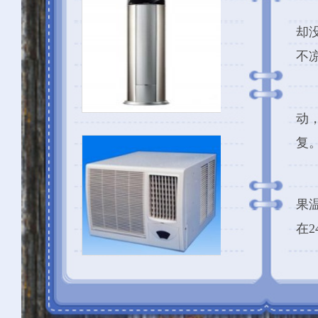
果温度设定过高或过
在24°C至26°C之间。
另外，空调的过
和
制冷
效果。建议
持良好的过滤器状态
此外，检查空调
则室外机无法有效散
最后，如果以上
们具有专业的知识和
总之，当空调出
存在故障，然后调整
然存在，可以寻求专
高生活品质。
（文/郑州空调